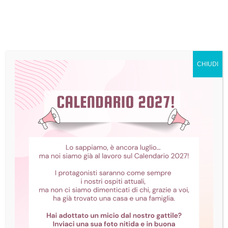
CHIUDI
Cecità e sordità nel
gatto