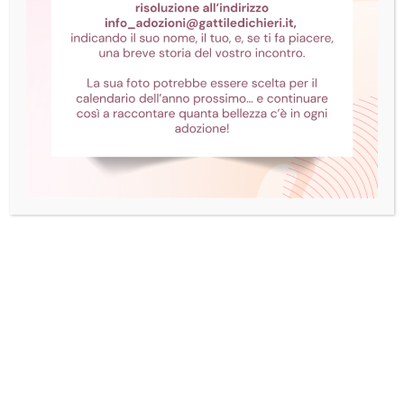
I parassiti esterni dei
gatti