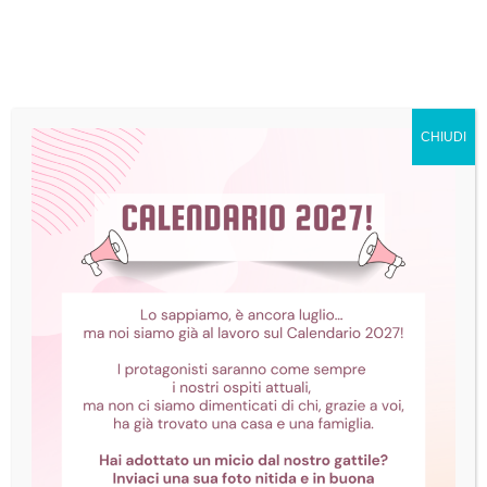
CHIUDI
Cecità e sordità nel
gatto
Gli animali hanno una visione
diversa della disabilità rispetto agli
umani: mentre una persona si
ostinerebbe a pensare a ciò che le
manca, un animale cerca solo di
trovare un modo alternativo per
compiere una determinata azione,
una vera e propria visione della vita