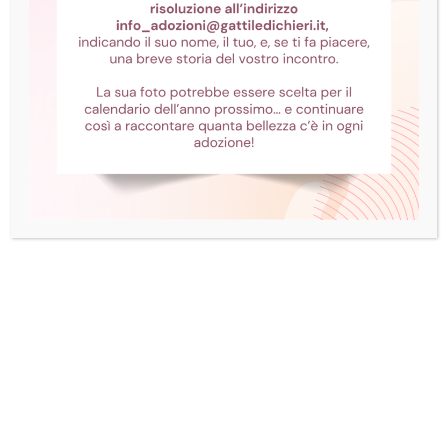
diversa dalla nostra.
La cecità
Un gatto può diventare cieco a seguito di un
trauma oppure a causa di un’infezione da
virus della rinotracheite felina. Vi sono poi