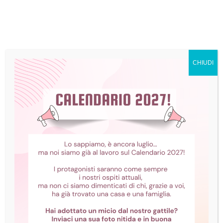
CHIUDI
Utilizzo dei Cookies
Al fine di rendere i propri servizi il più possibile
efficienti e semplici da utilizzare questo Sito fa
uso di cookies. Pertanto, quando si visita il Sito,
viene inserita una quantità minima di
informazioni nel dispositivo dell’Utente, come
piccoli file di testo chiamati “cookie”, che
vengono salvati nella directory del browser
Web dell’Utente. Esistono diversi tipi di cookie,
ma sostanzialmente lo scopo principale di un