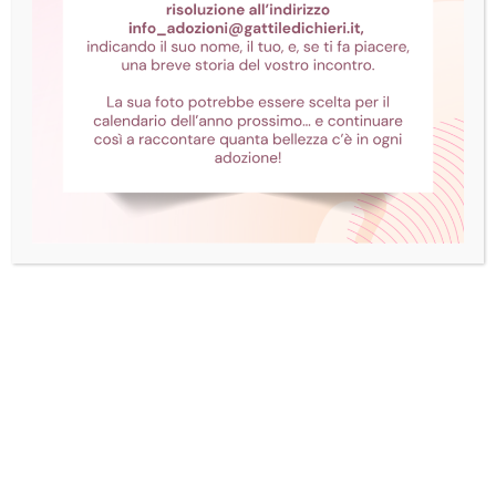
cookie è quello di far funzionare più
efficacemente il Sito e di abilitarne
determinate funzionalità.
I cookie sono utilizzati per migliorare la
navigazione globale dell’Utente. In particolare:
Consentono di navigare in modo efficiente
da una pagina all’altra del sito Web.
Memorizzano il nome utente e le
preferenze inserite.
Consentono di evitare di inserire le stesse
informazioni (come nome utente e
password) più volte durante la visita.
Misurano l’utilizzo dei servizi da parte degli
Utenti, per ottimizzare l’esperienza di
navigazione e i servizi stessi.
Presentano informazioni pubblicitarie