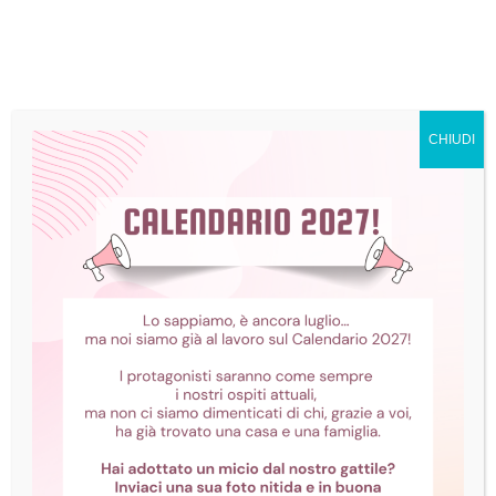
CHIUDI
La FeLV (Feline
Leukemia Virus)