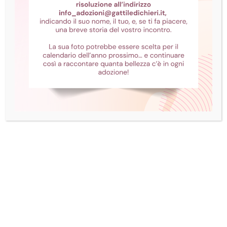
Che cos'è la FeLV?
La leucemia virale felina, FeLV è un retrovirus
che attacca il sistema immunitario del gatto
riproducendo il virus stesso all’interno del
suo corpo. Non è contagiosa verso l’uomo
oppure verso gli altri animali, ma lo è
unicamente verso un altro gatto.
E’ una malattia d’immunosoppressione che
causa la distruzione dei meccanismi di difesa
dell’organismo e che rende quindi i suoi
anticorpi incapaci di contrastare gli