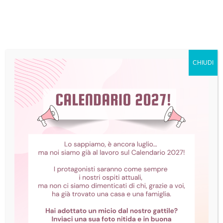
CHIUDI
Cosa fare davanti
ad un micio
spaventato?
Con i mici meno socievoli è molto
importante approcciarsi con calma
e pazienza, dandogli il tempo di
tranquillizzarsi e conoscerci.