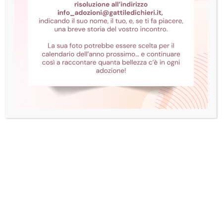
Un passo alla volta
Se il micio è spaventato e’ necessario
comportarsi con molta calma e cautela ed
evitare di interagire forzatamente per non
rischiare di intimorirlo ancor di più. In
pratica, bisogna lasciargli il tempo di
prendere fiducia con l’ambiente e con le
persone, tempo che potrà essere più o
meno lungo a seconda dell’indole del gatto,