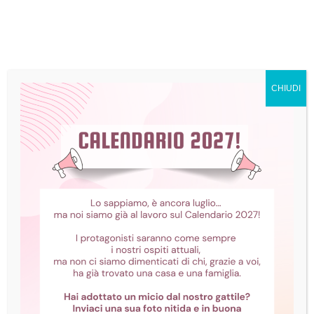
CHIUDI
Gatti adulti
Togo