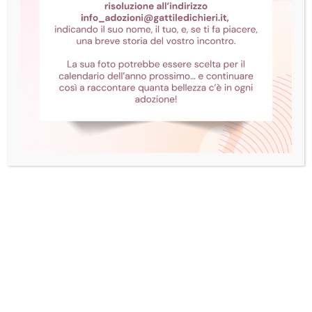
Togo è stato recuperato il 26 maggio in zona
Madonna della Scala. Da alcuni giorni viveva in
una cantina dismessa senza allontanarsi,
nonostante ne avesse la possibilità. È un
maschio castrato di circa 8-9 anni, privo di
microchip. Quando è arrivato da noi era molto,
molto magro, segno che probabilmente aveva