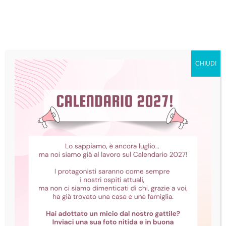
CHIUDI
Gatti adulti
Phebe