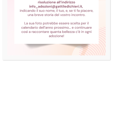
Phebe è una dolce panterina dal manto color
della notte con una lieve pennellata di bianco
sul petto. È una gatta davvero tenera, ama gli
umani e cerca la loro compagnia, anche se non
apprezza molto quella dei suoi simili… si sa, le
pantere sono territoriali! È stata ritrovata lo