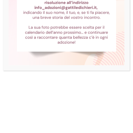
Amelie è arrivata in gattile con le sue due
cucciole, trovata vagante, probabilmente
randagia o abbandonata. Le piccole hanno già
trovato casa. Lei è ancora qui. Amelie è
affettuosa, ma molto timida. Quando si trovava
ancora in ambulatorio era socievole;
probabilmente avere troppi mici attorno la